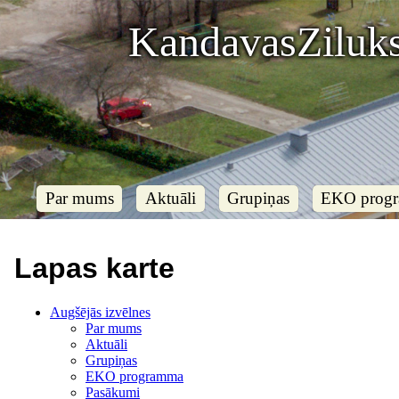
KandavasZiluks
Par mums
Aktuāli
Grupiņas
EKO prog
Lapas karte
Augšējās izvēlnes
Par mums
Aktuāli
Grupiņas
EKO programma
Pasākumi