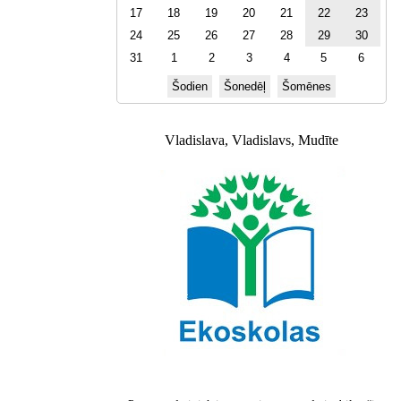
17
18
19
20
21
22
23
24
25
26
27
28
29
30
31
1
2
3
4
5
6
Šodien
Šonedēļ
Šomēnes
Vladislava, Vladislavs, Mudīte