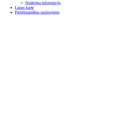
Noderīga informācija
Lapas karte
Piekļūstamības paziņojums