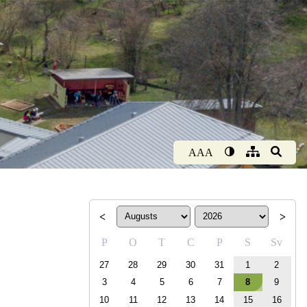
AAA
<
>
P
O
T
C
P
S
Sv
27
28
29
30
31
1
2
3
4
5
6
7
8
9
10
11
12
13
14
15
16