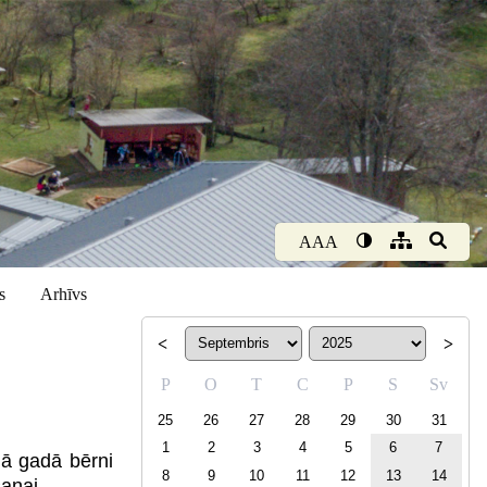
AAA
s
Arhīvs
<
>
P
O
T
C
P
S
Sv
25
26
27
28
29
30
31
1
2
3
4
5
6
7
jā gadā bērni
8
9
10
11
12
13
14
anai.