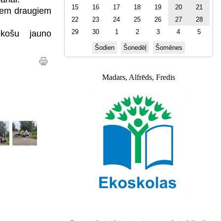
15
16
17
18
19
20
21
viem draugiem
22
23
24
25
26
27
28
n košu jauno
29
30
1
2
3
4
5
Šodien
Šonedēļ
Šomēnes
Madars, Alfrēds, Fredis