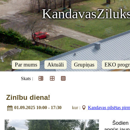
KandavasZiluks
Par mums
Aktuāli
Grupiņas
EKO prog
Skats :
Zinību diena!
01.09.2025 10:00 - 17:30
kur :
Kandavas pilsētas pirms
Šodien 
apgūs jaun