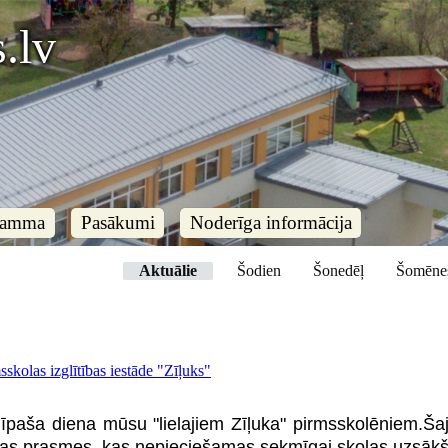
.lv
ramma
Pasākumi
Noderīga informācija
Aktuālie
Šodien
Šonedēļ
Šomēne
skolas izglītības iestāde "Zīļuks"
īpaša diena mūsu "lielajiem Zīļuka" pirmsskolēniem.Ša
as prasmes, kas nepieciešamas sekmīgai skolas uzsākš