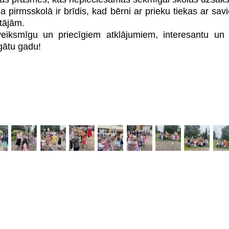
a pirmsskolā ir brīdis, kad bērni ar prieku tiekas ar sa
tājām.
eiksmīgu un priecīgiem atklājumiem, interesantu u
gātu gadu!