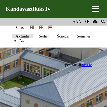
Kandavasziluks.lv
AAA
Skats :
Aktuālie
Šodien
Šonedēļ
Šomēnes
Arhīvs
spēcināts ar
viss.lv