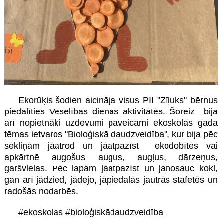
Ekorūķis šodien aicināja visus PII "Zīļuks" bērnus
piedalīties Veselības dienas aktivitātēs. Šoreiz bija
arī nopietnāki uzdevumi paveicami ekoskolas gada
tēmas ietvaros "Bioloģiskā daudzveidība", kur bija pēc
sēkliņām jāatrod un jāatpazīst ekodobītēs vai
apkārtnē augošus augus, augļus, dārzeņus,
garšvielas. Pēc lapām jāatpazīst un jānosauc koki,
gan arī jādzied, jādejo, jāpiedalās jautrās stafetēs un
radošās nodarbēs.
#ekoskolas #bioloģiskādaudzveidība