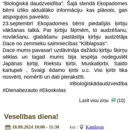
"Bioloģiskā daudzveidība". Šajā stendā Ekopadomes
bērni izliks aktuālāko informāciju- kas plānots, gan
atspoguļos paveikto.
23.septembrī Ekopadomes bērni piedalījās ķirbju
vākšanas talkā. Par ķirbju šķirnēm, to audzēšanu,
novākšanu, glabāšanu pastāstīja ķirbju audzētāja
Dace no zemnieku saimniecības "Kliblapsas".
Dace mums pavasarī uzdāvināja
dažādu ķirbju šķirņu
sēklas un tagad mums bija iespēja nodegustēt
Japānas ķirbji, Riekstu ķirbi, Muskatķirbi, Saldo
kartupeli , Svaigi ēdamo ķirbi u.c. Visi ķirbi tika
nosvērti, nomērīti un dati pierakstīti.
#Bioloģiskādaudzveidība
#Dienabezauto
#Ekoskolas
Lasīt visu ziņu
(10)
Veselības diena!
18.09.2024 10:00 - 11:30
kur :
Kandavas