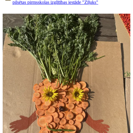
pilsētas pirmsskolas izglītības iestāde "Zīļuks"