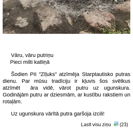
Vāru, vāru putriņu
Pieci milti katliņā
Šodien PII "Zīļuks" atzīmēja Starptautisko putras
dienu. Par mūsu tradīciju ir kļuvis šos svētkus
atzīmēt āra vidē, vārot putru uz ugunskura.
Godinājām putru ar dziesmām, ar kustību rakstiem un
rotaļām.
Uz ugunskura vārītā putra garšoja izcili!
Lasīt visu ziņu
(23)