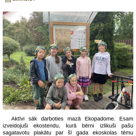
Aktīvi sāk darboties mazā Ekopadome. Esam
izveidojuši ekostendu, kurā bērni izlikuši pašu
sagatavotu plakātu par šī gada ekoskolas tēmu