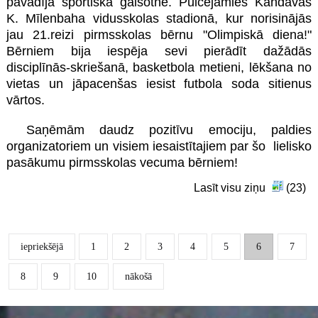
pavadīja sportiskā gaisotnē. Pulcējāmies Kandavas
K. Mīlenbaha vidusskolas stadionā, kur norisinājās
jau 21.reizi pirmsskolas bērnu "Olimpiskā diena!"
Bērniem bija iespēja sevi pierādīt dažādās
disciplīnās-skriešanā, basketbola metieni, lēkšana no
vietas un jāpacenšas iesist futbola soda sitienus
vārtos.
Saņēmām daudz pozitīvu emociju, paldies
organizatoriem un visiem iesaistītajiem par šo lielisko
pasākumu pirmsskolas vecuma bērniem!
Lasīt visu ziņu
(23)
iepriekšējā
1
2
3
4
5
6
7
8
9
10
nākošā