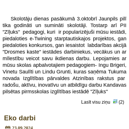
Skolotāju dienas pasākumā 3.oktobrī Jaunpils pilī
tika godināti un sumināti skolotāji. Tostarp arī PII
"Zīļuks" pedagogi, kuri ir popularizējuši mūsu iestādi,
piedaloties e-Twining starptautiskajos projektos, gan
piedaloties konkursos, gan iesaistot labdarības akcijā
"Drosmes kaste" iestādes darbiniekus, vecākus un ar
mīlestību veicot savu ikdienas darbu. Lepojamies ar
mūsu skolas apbalvotajiem pedagogiem- Ingu Brigeri,
Vinetu Saulīti un Lindu Grunti, kuras saņēma Tukuma
novada Izglītības pārvaldes Atzinības rakstus par
radošu, aktīvu, inovatīvu un atbildīgu darbu Kandavas
pilsētas pirmsskolas izglītības iestādē "Zīļuks"
Lasīt visu ziņu
(2)
Eko darbi
23.09.2024