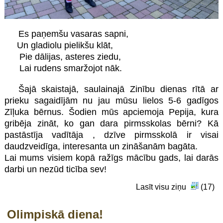
Es paņemšu vasaras sapni,
Un gladiolu pielikšu klāt,
Pie dālijas, asteres ziedu,
Lai rudens smaržojot nāk.
Šajā
skaistajā, saulainajā Zinību dienas rītā ar
prieku sagaidījām nu jau mūsu lielos 5-6 gadīgos
Zīļuka bērnus. Šodien mūs apciemoja Pepija, kura
gribēja zināt, ko gan dara pirmsskolas bērni? Kā
pastāstīja vadītāja , dzīve pirmsskolā ir visai
daudzveidīga, interesanta un zināšanām bagāta.
Lai mums visiem kopā ražīgs mācību gads, lai darās
darbi un nezūd ticība sev!
Lasīt visu ziņu
(17)
Olimpiskā diena!