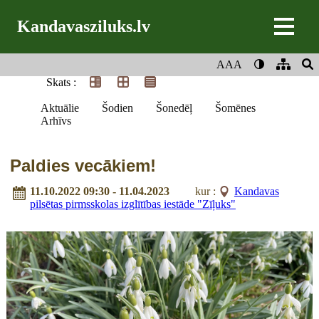
Kandavasziluks.lv
AAA
Skats :
Aktuālie
Šodien
Šonedēļ
Šomēnes
Arhīvs
Paldies vecākiem!
11.10.2022 09:30 - 11.04.2023
kur :
Kandavas
pilsētas pirmsskolas izglītības iestāde "Zīļuks"