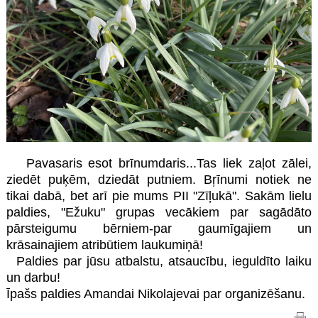
Pavasaris esot brīnumdaris...Tas liek zaļot zālei,
ziedēt puķēm, dziedāt putniem. Bŗīnumi notiek ne
tikai dabā, bet arī pie mums PII "Zīļukā". Sakām lielu
paldies, "Ežuku" grupas vecākiem par sagādāto
pārsteigumu bērniem-par gaumīgajiem un
krāsainajiem atribūtiem laukumiņā!
Paldies par jūsu atbalstu, atsaucību, ieguldīto laiku
un darbu!
Īpašs paldies Amandai Nikolajevai par organizēšanu.