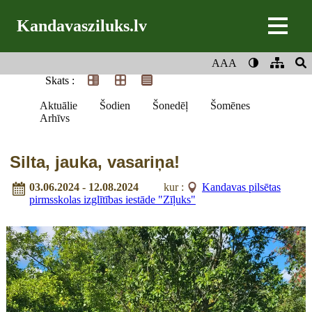
Kandavasziluks.lv
AAA
Skats :
Aktuālie
Šodien
Šonedēļ
Šomēnes
Arhīvs
Silta, jauka, vasariņa!
03.06.2024 - 12.08.2024
kur :
Kandavas pilsētas
pirmsskolas izglītības iestāde "Zīļuks"