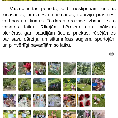
Vasara ir tas periods, kad nostiprinām iegūtās
zināšanas, prasmes un iemaņas, caurviju prasmes,
vērtības un tikumus. To darām āra vidē, izbaudot silto
vasaras laiku. Rīkojām bērniem gan mākslas
plenērus, gan baudījām ūdens priekus, rūpējāmies
par savu dārziņu un siltumnīcas augiem, sportojām
un pilnvērtīgi pavadījām šo laiku.