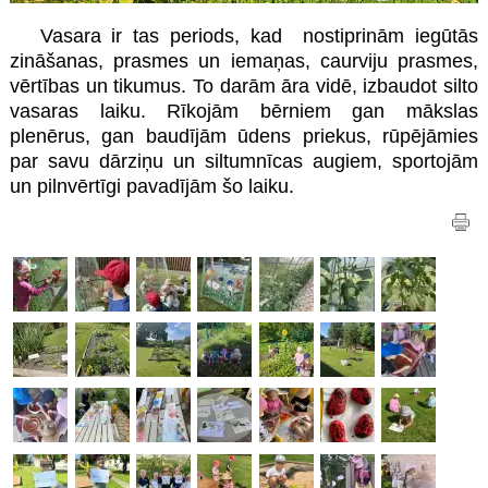
Vasara ir tas periods, kad nostiprinām iegūtās
zināšanas, prasmes un iemaņas, caurviju prasmes,
vērtības un tikumus. To darām āra vidē, izbaudot silto
vasaras laiku. Rīkojām bērniem gan mākslas
plenērus, gan baudījām ūdens priekus, rūpējāmies
par savu dārziņu un siltumnīcas augiem, sportojām
un pilnvērtīgi pavadījām šo laiku.