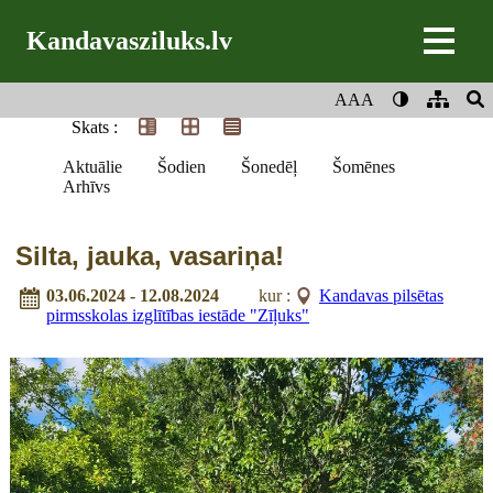
Kandavasziluks.lv
AAA
Skats :
Aktuālie
Šodien
Šonedēļ
Šomēnes
Arhīvs
Silta, jauka, vasariņa!
03.06.2024 - 12.08.2024
kur :
Kandavas pilsētas
pirmsskolas izglītības iestāde "Zīļuks"