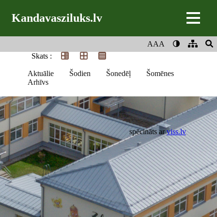
Kandavasziluks.lv
AAA
Skats :
Aktuālie
Šodien
Šonedēļ
Šomēnes
Arhīvs
spēcināts ar
viss.lv