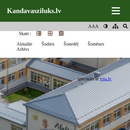
Kandavasziluks.lv
AAA
Skats :
Aktuālie
Šodien
Šonedēļ
Šomēnes
Arhīvs
spēcināts ar
viss.lv