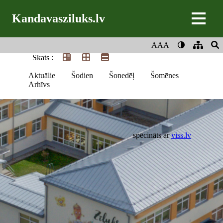
Kandavasziluks.lv
AAA
Skats :
Aktuālie
Šodien
Šonedēļ
Šomēnes
Arhīvs
spēcināts ar
viss.lv