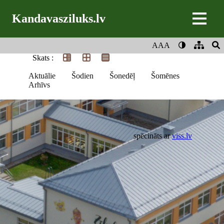
Kandavasziluks.lv
AAA
Skats :
Aktuālie
Šodien
Šonedēļ
Šomēnes
Arhīvs
spēcināts ar
viss.lv