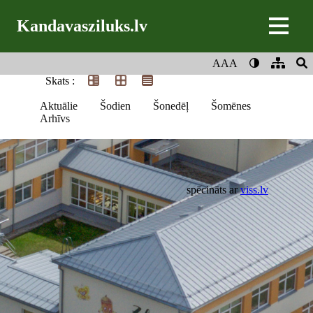
Kandavasziluks.lv
AAA
Skats :
Aktuālie
Šodien
Šonedēļ
Šomēnes
Arhīvs
spēcināts ar
viss.lv