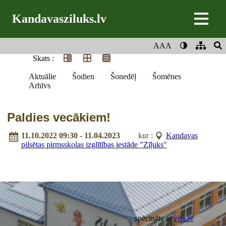
Kandavasziluks.lv
AAA
Skats :
Aktuālie
Šodien
Šonedēļ
Šomēnes
Arhīvs
Paldies vecākiem!
11.10.2022 09:30 - 11.04.2023
kur :
Kandavas
pilsētas pirmsskolas izglītības iestāde "Zīļuks"
spēcināts ar
viss.lv