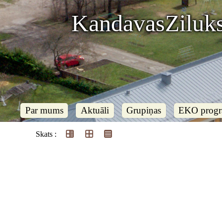
KandavasZiluks
Par mums
Aktuāli
Grupiņas
EKO prog
Skats :