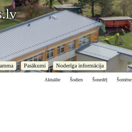
.lv
ramma
Pasākumi
Noderīga informācija
Aktuālie
Šodien
Šonedēļ
Šomēne