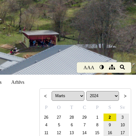
AAA
s
Arhīvs
<
>
P
O
T
C
P
S
Sv
26
27
28
29
1
2
3
4
5
6
7
8
9
10
11
12
13
14
15
16
17