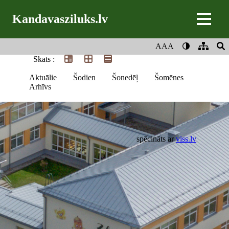
Kandavasziluks.lv
AAA
Skats :
Aktuālie
Šodien
Šonedēļ
Šomēnes
Arhīvs
spēcināts ar
viss.lv