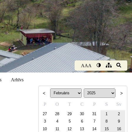
AAA
s
Arhīvs
<
>
P
O
T
C
P
S
Sv
27
28
29
30
31
1
2
3
4
5
6
7
8
9
10
11
12
13
14
15
16