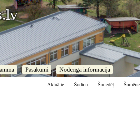
.lv
ramma
Pasākumi
Noderīga informācija
Aktuālie
Šodien
Šonedēļ
Šomēne