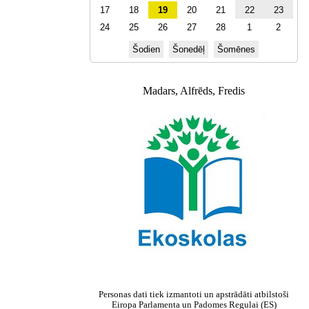
17
18
19
20
21
22
23
24
25
26
27
28
1
2
Šodien
Šonedēļ
Šomēnes
Madars, Alfrēds, Fredis
Personas dati tiek izmantoti un apstrādāti atbilstoši
Eiropa Parlamenta un Padomes Regulai (ES)