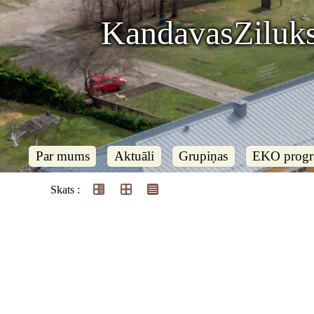
KandavasZiluks
Par mums
Aktuāli
Grupiņas
EKO prog
Skats :