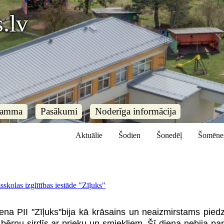
.lv
ramma
Pasākumi
Noderīga informācija
Aktuālie
Šodien
Šonedēļ
Šomēne
skolas izglītības iestāde "Zīļuks"
ena PII "Zīļuks"bija kā krāsains un neaizmirstams pied
bērnu sirdīs ar prieku un smiekliem. Šī diena nebija par