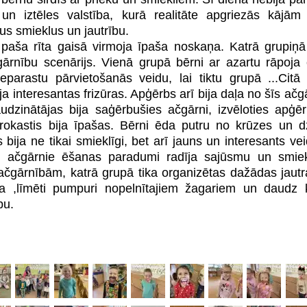
un iztēles valstība, kurā realitāte apgriezās kājām
s smieklus un jautrību.
ša rīta gaisā virmoja īpaša noskaņa. Katrā grupiņā 
gārnību scenārijs. Vienā grupā bērni ar azartu rāpoja 
eparastu pārvietošanās veidu, lai tiktu grupā ...Cit
ja interesantas frizūras. Apģērbs arī bija daļa no šīs ač
udzinātājas bija saģērbušies ačgārni, izvēloties apģē
brokastis bija īpašas. Bērni ēda putru no krūzes un 
 bija ne tikai smieklīgi, bet arī jauns un interesants ve
ie ačgārnie ēšanas paradumi radīja sajūsmu un smiek
ačgārnībām, katrā grupā tika organizētas dažādas jaut
a ,līmēti pumpuri nopelnītajiem žagariem un daudz k
bu.