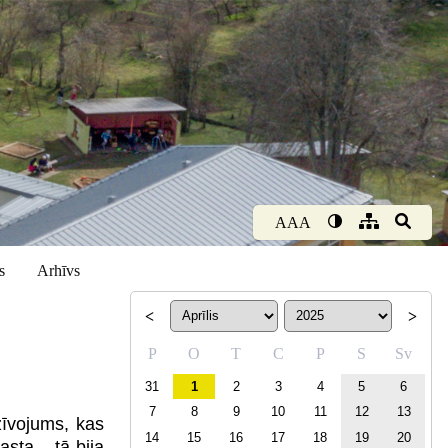
AAA
s
Arhīvs
<
>
P
O
T
C
P
S
Sv
31
1
2
3
4
5
6
7
8
9
10
11
12
13
zīvojums, kas
14
15
16
17
18
19
20
asta – tā bija