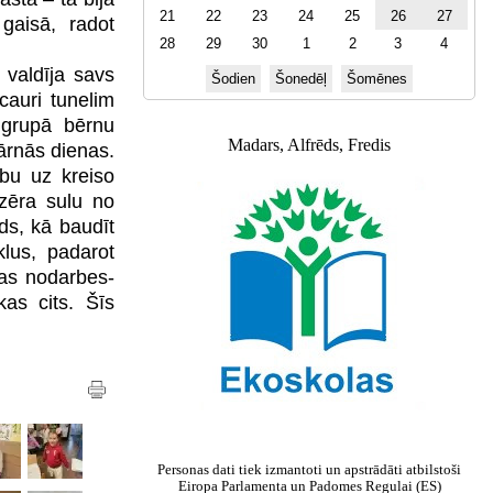
21
22
23
24
25
26
27
 gaisā, radot
28
29
30
1
2
3
4
valdīja savs
Šodien
Šonedēļ
Šomēnes
cauri tunelim
ā
grupā bērnu
Madars, Alfrēds, Fredis
gārnās dienas.
rbu uz kreiso
dzēra sulu no
ids, kā baudīt
lus, padarot
ras nodarbes-
as cits. Šīs
Personas dati tiek izmantoti un apstrādāti atbilstoši
Eiropa Parlamenta un Padomes Regulai (ES)