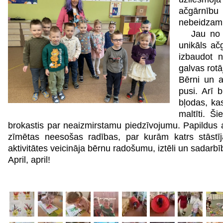
ačgārnību 
nebeidzamu
Jau no pa
unikāls ač
izbaudot n
galvas rotā
Bērni un a
pusi. Arī 
bļodas, kas
maltīti. Š
brokastis par neaizmirstamu piedzīvojumu. Papildus 
zīmētas neesošas radības, par kurām katrs stāstīj
aktivitātes veicināja bērnu radošumu, iztēli un sadarbī
April, april!