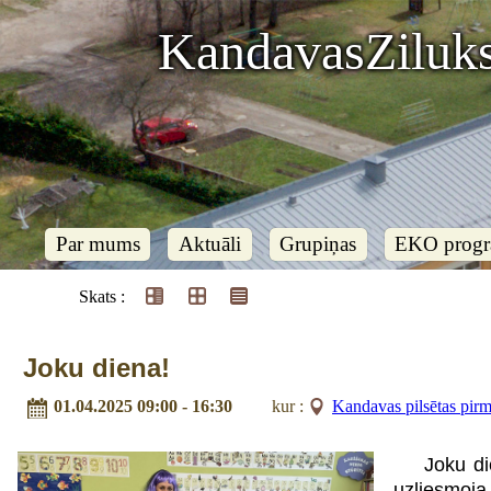
KandavasZiluks
Par mums
Aktuāli
Grupiņas
EKO prog
Skats :
Joku diena!
01.04.2025 09:00 - 16:30
kur :
Kandavas pilsētas pirms
Joku di
uzliesmoja 