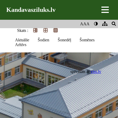
Kandavasziluks.lv
AAA
Skats :
Aktuālie
Šodien
Šonedēļ
Šomēnes
Arhīvs
spēcināts ar
viss.lv