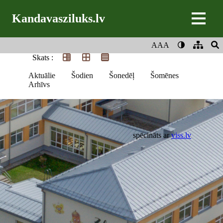
Kandavasziluks.lv
AAA
Skats :
Aktuālie
Šodien
Šonedēļ
Šomēnes
Arhīvs
spēcināts ar
viss.lv