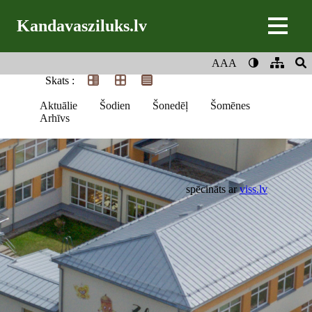
Kandavasziluks.lv
AAA
Skats :
Aktuālie
Šodien
Šonedēļ
Šomēnes
Arhīvs
spēcināts ar
viss.lv