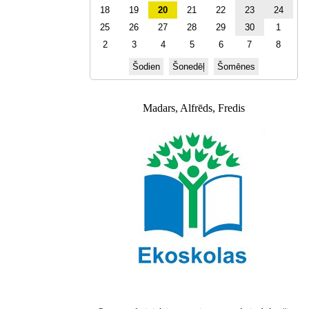
18
19
20
21
22
23
24
25
26
27
28
29
30
1
2
3
4
5
6
7
8
Šodien
Šonedēļ
Šomēnes
Madars, Alfrēds, Fredis