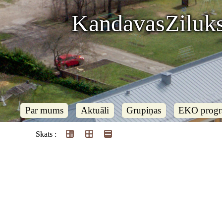
KandavasZiluks
Par mums
Aktuāli
Grupiņas
EKO prog
Skats :