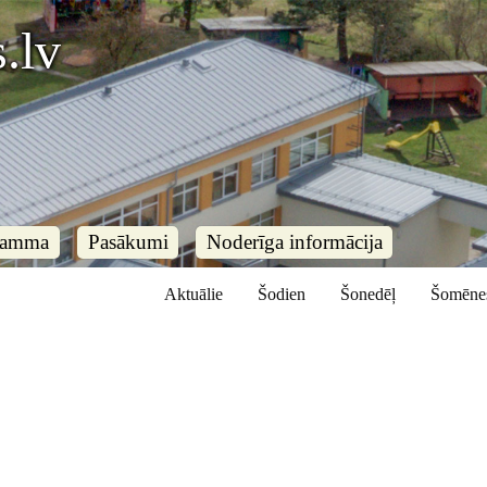
.lv
ramma
Pasākumi
Noderīga informācija
Aktuālie
Šodien
Šonedēļ
Šomēne