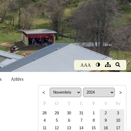
AAA
s
Arhīvs
<
>
P
O
T
C
P
S
Sv
28
29
30
31
1
2
3
4
5
6
7
8
9
10
11
12
13
14
15
16
17