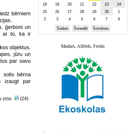
18
19
20
21
22
23
24
25
26
27
28
29
30
1
niedz bērniem
2
3
4
5
6
7
8
cijas.
, ģerboni un
Šodien
Šonedēļ
Šomēnes
 ar to, ka ir
Madars, Alfrēds, Fredis
kos objektus,
upes, jūru un
atus par savu
 solis bērna
m izaugt par
su ziņu
(24)