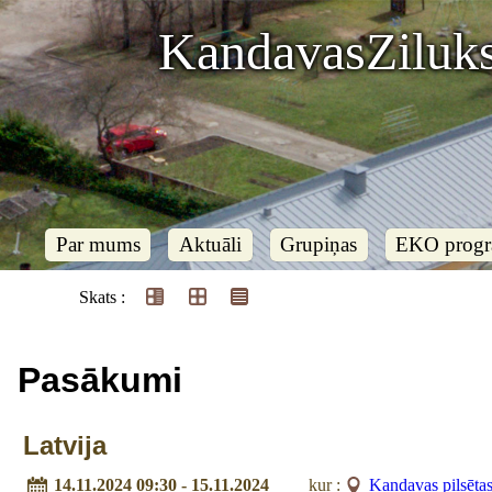
KandavasZiluks
Par mums
Aktuāli
Grupiņas
EKO prog
Skats :
Pasākumi
Latvija
14.11.2024 09:30 - 15.11.2024
kur :
Kandavas pilsētas