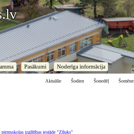
.lv
ramma
Pasākumi
Noderīga informācija
Aktuālie
Šodien
Šonedēļ
Šomēne
 pirmsskolas izglītības iestāde "Zīļuks"