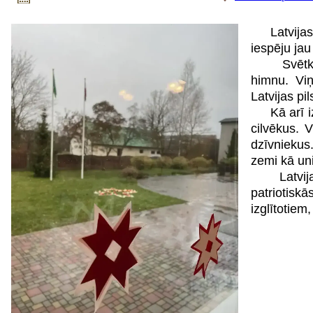
Latvija
iespēju jau
Svētku lai
himnu. Viņ
Latvijas pil
Kā arī izz
cilvēkus. 
dzīvniekus
zemi kā uni
Latvijas 
patriotis
izglītotiem