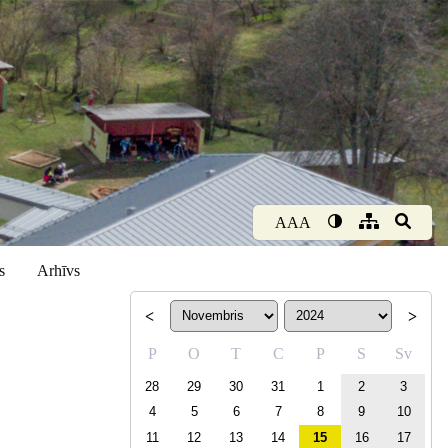
AAA
s
Arhīvs
<
>
P
O
T
C
P
S
Sv
28
29
30
31
1
2
3
4
5
6
7
8
9
10
11
12
13
14
15
16
17