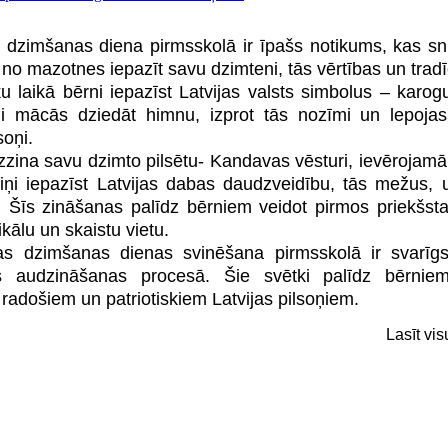
s dzimšanas diena pirmsskolā ir īpašs notikums, kas s
 no mazotnes iepazīt savu dzimteni, tās vērtības un tradī
kā bērni iepazīst Latvijas valsts simbolus – karogu
i mācās dziedāt himnu, izprot tās nozīmi un lepojas
soņi.
ina savu dzimto pilsētu- Kandavas vēsturi, ievērojamā
Viņi iepazīst Latvijas dabas daudzveidību, tās mežus, 
. Šīs zināšanas palīdz bērniem veidot pirmos priekšst
kālu un skaistu vietu.
dzimšanas dienas svinēšana pirmsskolā ir svarīgs
kās audzināšanas procesā. Šie svētki palīdz bērnie
, radošiem un patriotiskiem Latvijas pilsoņiem.
Lasīt vi