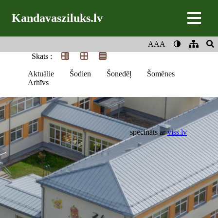
Kandavasziluks.lv
AAA
Skats :
Aktuālie
Šodien
Šonedēļ
Šomēnes
Arhīvs
spēcināts ar
viss.lv