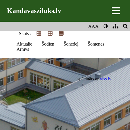
Kandavasziluks.lv
AAA
Skats :
Aktuālie
Šodien
Šonedēļ
Šomēnes
Arhīvs
spēcināts ar
viss.lv