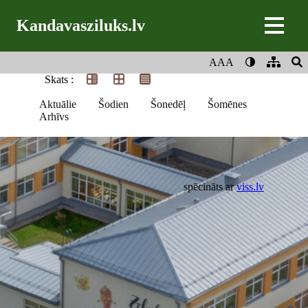
Kandavasziluks.lv
AAA
Skats :
Aktuālie
Šodien
Šonedēļ
Šomēnes
Arhīvs
spēcināts ar
viss.lv