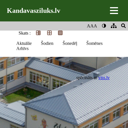
Kandavasziluks.lv
AAA
Skats :
Aktuālie
Šodien
Šonedēļ
Šomēnes
Arhīvs
spēcināts ar
viss.lv