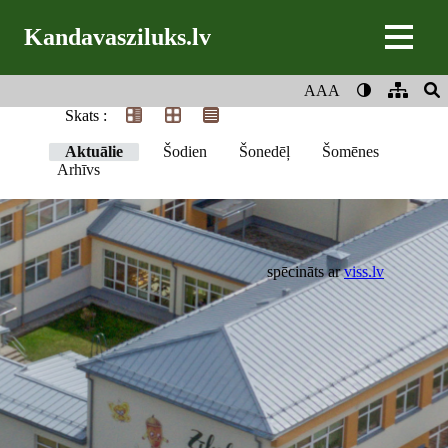
Kandavasziluks.lv
AAA
Skats :
Aktuālie
Šodien
Šonedēļ
Šomēnes
Arhīvs
spēcināts ar
viss.lv