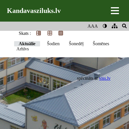
Kandavasziluks.lv
AAA
Skats :
Aktuālie
Šodien
Šonedēļ
Šomēnes
Arhīvs
spēcināts ar
viss.lv