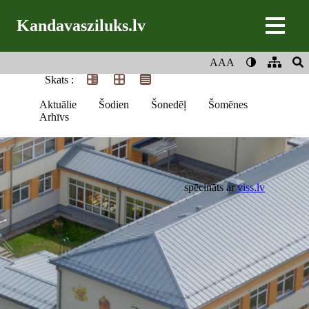
Kandavasziluks.lv
AAA
Skats :
Aktuālie
Šodien
Šonedēļ
Šomēnes
Arhīvs
spēcināts ar
viss.lv