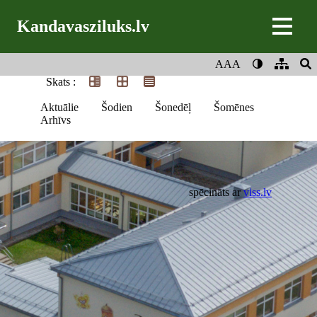
Kandavasziluks.lv
AAA
Skats :
Aktuālie
Šodien
Šonedēļ
Šomēnes
Arhīvs
spēcināts ar
viss.lv